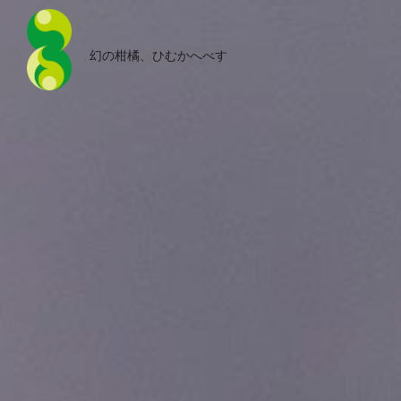
幻の柑橘、ひむかへべす